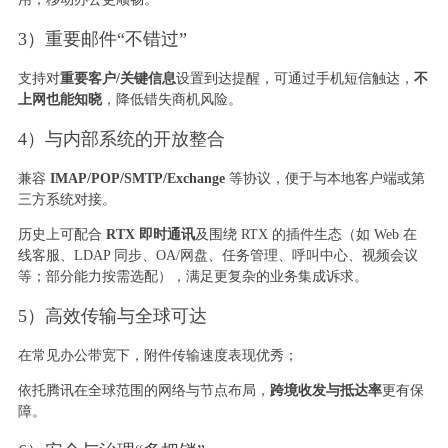
3）重要邮件“不错过”
支持对
重要客户/关键信息
设置到达提醒，可通过手机短信触达，
不
上网也能知晓
，降低错失商机风险。
4）与内部系统的开放整合
兼容
IMAP/POP/SMTP/Exchange
等协议，便于与本地客户端或第
三方系统对接。
历史上可配合
RTX 即时通讯
及围绕 RTX 的插件生态（如 Web 在
线客服、LDAP 同步、OA/网盘、任务管理、呼叫中心、视频会议
等；部分能力按需选配），满足更复杂的业务集成诉求。
5）高效传输与全球可达
在常见办公带宽下，附件传输速度表现优秀；
依托腾讯在全球范围的网络与节点布局，
跨境收发与抵达率
更有保
障。