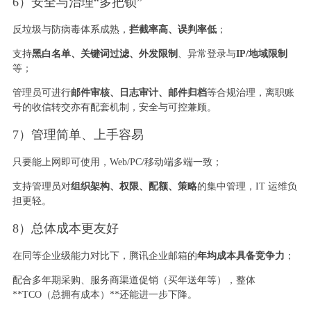
6）安全与治理“多把锁”
反垃圾与防病毒体系成熟，
拦截率高、误判率低
；
支持
黑白名单、关键词过滤、外发限制
、异常登录与
IP/地域限制
等；
管理员可进行
邮件审核、日志审计、邮件归档
等合规治理，离职账
号的收信转交亦有配套机制，安全与可控兼顾。
7）管理简单、上手容易
只要能上网即可使用，Web/PC/移动端多端一致；
支持管理员对
组织架构、权限、配额、策略
的集中管理，IT 运维负
担更轻。
8）总体成本更友好
在同等企业级能力对比下，腾讯企业邮箱的
年均成本具备竞争力
；
配合多年期采购、服务商渠道促销（买年送年等），整体
**TCO（总拥有成本）**还能进一步下降。