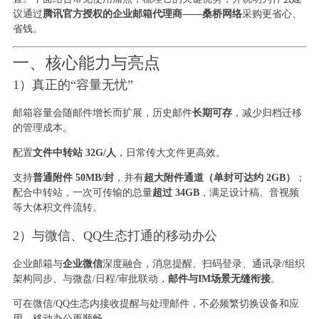
议通过
腾讯官方授权的企业邮箱代理商——桑桥网络
采购更省心、
省钱。
一、核心能力与亮点
1）真正的“容量无忧”
邮箱容量会随邮件增长而扩展，历史邮件
长期可存
，减少归档迁移
的管理成本。
配置
文件中转站 32G/人
，日常传大文件更高效。
支持
普通附件 50MB/封
，并有
超大附件通道（单封可达约 2GB）
；
配合中转站，一次可传输的总量
超过 34GB
，满足设计稿、音视频
等大体积文件流转。
2）与微信、QQ生态打通的移动办公
企业邮箱与
企业微信
深度融合，消息提醒、扫码登录、通讯录/组织
架构同步、与微盘/日程/审批联动，
邮件与IM场景无缝衔接
。
可在微信/QQ生态内接收提醒与处理邮件，不必频繁切换设备和应
用，移动办公更顺畅。