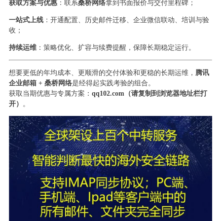
获取方案与优惠
：联系
桑桥网络
拿到书面报价与交付里程碑；
一站式上线
：开通配置、历史邮件迁移、企业微信联动、培训与验
收；
持续运维
：策略优化、扩容与续费提醒，保障长期稳定运行。
想要更低的年均成本、更顺滑的交付体验和更稳的长期运维，
腾讯
企业邮箱 + 桑桥网络
是经得起实践考验的组合。
获取当期优惠与专属方案：
qq102.com（请复制到浏览器地址栏打
开）
。