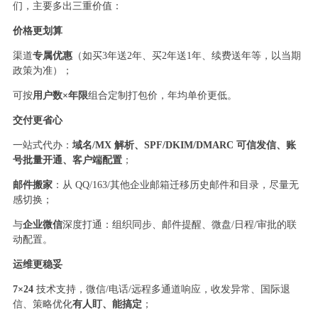
们，主要多出三重价值：
价格更划算
渠道
专属优惠
（如买3年送2年、买2年送1年、续费送年等，以当期
政策为准）；
可按
用户数×年限
组合定制打包价，年均单价更低。
交付更省心
一站式代办：
域名/MX 解析、SPF/DKIM/DMARC 可信发信、账
号批量开通、客户端配置
；
邮件搬家
：从 QQ/163/其他企业邮箱迁移历史邮件和目录，尽量无
感切换；
与
企业微信
深度打通：组织同步、邮件提醒、微盘/日程/审批的联
动配置。
运维更稳妥
7×24
技术支持，微信/电话/远程多通道响应，收发异常、国际退
信、策略优化
有人盯、能搞定
；