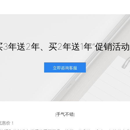
买3年送2年、买2年送1年”促销活
立即咨询客服
|
手气不错
|
优惠价！